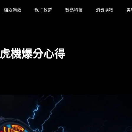
貓奴狗奴
親子教育
數碼科技
消費購物
美
虎機爆分心得