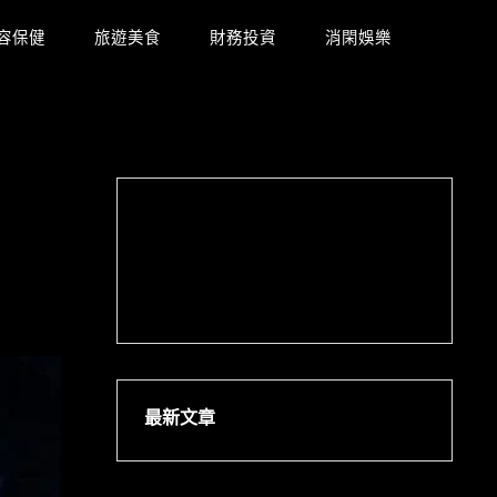
容保健
旅遊美食
財務投資
消閑娛樂
最新文章