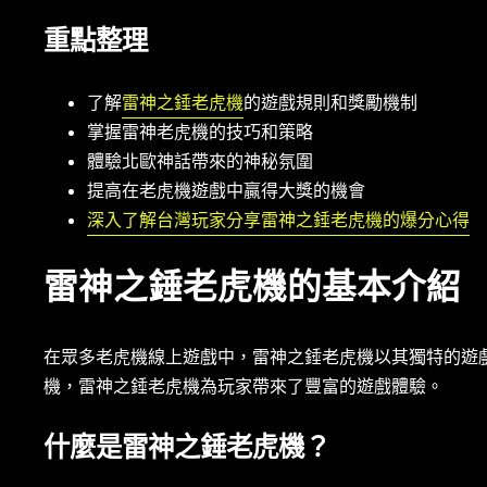
重點整理
了解
雷神之錘老虎機
的遊戲規則和獎勵機制
掌握雷神老虎機的技巧和策略
體驗北歐神話帶來的神秘氛圍
提高在老虎機遊戲中贏得大獎的機會
深入了解台灣玩家分享雷神之錘老虎機的爆分心得
雷神之錘老虎機的基本介紹
在眾多老虎機線上遊戲中，雷神之錘老虎機以其獨特的遊
機，雷神之錘老虎機為玩家帶來了豐富的遊戲體驗。
什麼是雷神之錘老虎機？