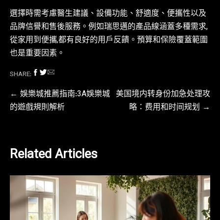
選擇時需考慮醫生建議、設備功能、舒適度、便攜性以及
品牌信譽和售後服務。例如瑞思邁的產品線涵蓋多種需求,
從家用到便攜,都有良好的用戶反饋。預算和保險覆蓋範圍
也是重要因素。
SHARE:
文
娛樂城推薦指南:3A娛樂城
美国境内转身份加急处理攻
的遊戲規則解析
略：费用和时间规划
章
導
覽
Related Articles