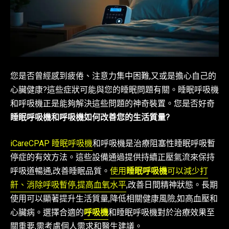
您是否曾經感到疲倦、注意力集中困難,又或是擔心自己的
心臟健康?這些症狀可能與您的睡眠問題有關。睡眠呼吸機
和呼吸機正是能夠解決這些問題的神奇裝置。您是否好奇
睡眠呼吸機和呼吸機如何改善您的生活質量?
iCareCPAP 睡眠呼吸機
和呼吸機是治療阻塞性睡眠呼吸暫
停症的有效方法。這些設備通過提供持續正壓氣流來保持
呼吸道暢通,改善睡眠品質。
使用
睡眠呼吸機
可以減少打
鼾、消除呼吸暫停,提高血氧水平
,改善日間精神狀態。長期
使用可以顯著提升生活質量,降低相關健康風險,如高血壓和
心臟病。選擇合適的
呼吸機
和睡眠呼吸機對於治療效果至
關重要,需考慮個人需求和醫生建議。