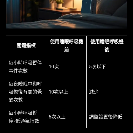
使用睡眠呼吸機
使用睡眠呼吸機
關鍵指標
前
後
每小時呼吸暫停
10次
5次以下
事件次數
每夜睡眠中與呼
吸恢復有關的覺
10次以上
減少
醒次數
每小時呼吸暫
5次以上
調整設置後降低
停-低通氣指數