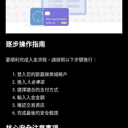
逐步操作指南
要順利完成入金流程，請按照以下步驟進行：
登入您的歐贏娛樂城帳戶
進入
入金專區
選擇適合的支付方式
輸入入金金額
確認交易資訊
完成最後的安全驗證