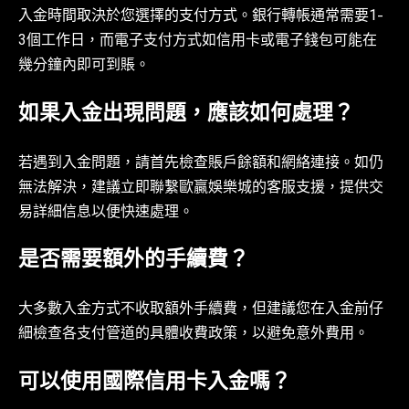
入金時間取決於您選擇的支付方式。銀行轉帳通常需要1-
3個工作日，而電子支付方式如信用卡或電子錢包可能在
幾分鐘內即可到賬。
如果入金出現問題，應該如何處理？
若遇到入金問題，請首先檢查賬戶餘額和網絡連接。如仍
無法解決，建議立即聯繫歐贏娛樂城的客服支援，提供交
易詳細信息以便快速處理。
是否需要額外的手續費？
大多數入金方式不收取額外手續費，但建議您在入金前仔
細檢查各支付管道的具體收費政策，以避免意外費用。
可以使用國際信用卡入金嗎？