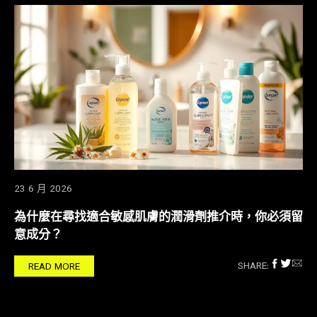
23 6 月 2026
為什麼在尋找適合敏感肌膚的潤滑劑推介時，你必須留
意成分？
SHARE:
READ MORE