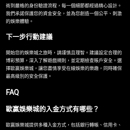
術到嚴格的身份驗證流程，每一個細節都經過精心設計。
我們承諾保護您的資金安全，並為您創造一個公平、刺激
的娛樂體驗。
下一步行動建議
開始您的娛樂城之旅時，請謹慎且理智。建議設定合理的
博彩預算，深入了解遊戲規則，並定期檢查賬戶安全。選
擇歐贏娛樂城，讓您盡情享受在線娛樂的樂趣，同時確保
最高級別的安全保護。
FAQ
歐贏娛樂城的入金方式有哪些？
歐贏娛樂城提供多種入金方式，包括銀行轉帳、信用卡、