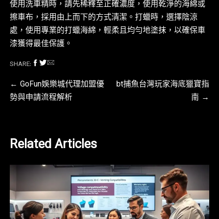
使用洗車精時，請先稀釋至正確濃度，使用乾淨的海綿或
擦車布，採用由上而下的方式清潔。打蠟時，選擇陰涼
處，使用專業的打蠟海綿，輕柔且均勻地塗抹，以確保車
漆獲得最佳保護。
SHARE:
文
GoFun娛樂城代理加盟優
bt捕魚台灣玩家海底獵寶指
勢與申請流程解析
南
章
導
覽
Related Articles