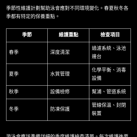
季節性維護計劃幫助泳會應對不同環境變化。春夏秋冬各
季都有特定的保養重點。
季節
維護重點
檢查項目
過濾系統、泳池
春季
深度清潔
邊台
化學平衡、消毒
夏季
水質管理
設備
秋季
設備檢修
幫浦、管道系統
管線保溫、封閉
冬季
防凍保護
裝置