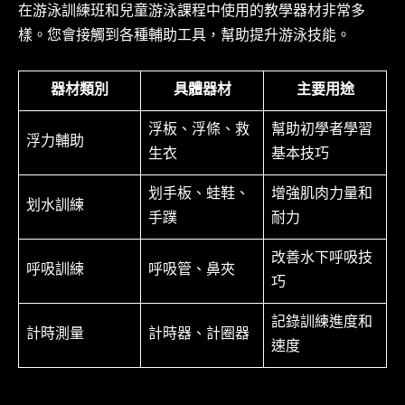
在游泳訓練班和兒童游泳課程中使用的教學器材非常多
樣。您會接觸到各種輔助工具，幫助提升游泳技能。
器材類別
具體器材
主要用途
浮板、浮條、救
幫助初學者學習
浮力輔助
生衣
基本技巧
划手板、蛙鞋、
增強肌肉力量和
划水訓練
手蹼
耐力
改善水下呼吸技
呼吸訓練
呼吸管、鼻夾
巧
記錄訓練進度和
計時測量
計時器、計圈器
速度