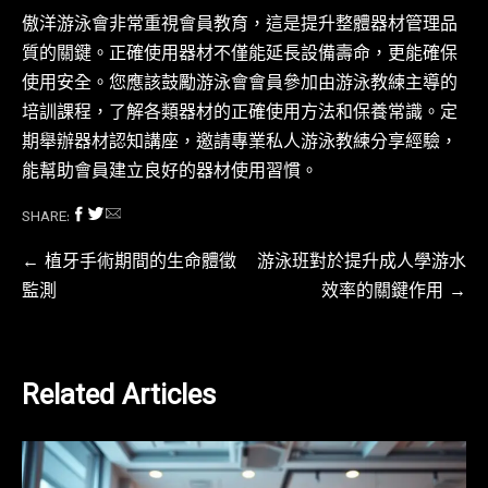
傲洋游泳會非常重視會員教育，這是提升整體器材管理品
質的關鍵。正確使用器材不僅能延長設備壽命，更能確保
使用安全。您應該鼓勵游泳會會員參加由游泳教練主導的
培訓課程，了解各類器材的正確使用方法和保養常識。定
期舉辦器材認知講座，邀請專業私人游泳教練分享經驗，
能幫助會員建立良好的器材使用習慣。
SHARE:
文
植牙手術期間的生命體徵
游泳班對於提升成人學游水
監測
效率的關鍵作用
章
導
覽
Related Articles