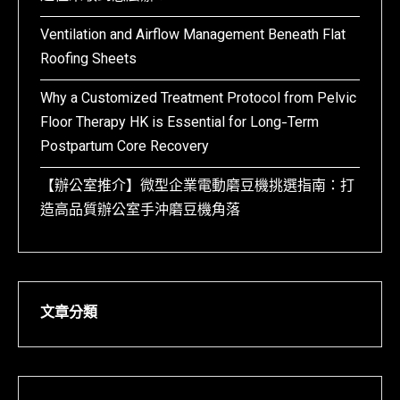
Ventilation and Airflow Management Beneath Flat
Roofing Sheets
Why a Customized Treatment Protocol from Pelvic
Floor Therapy HK is Essential for Long-Term
Postpartum Core Recovery
【辦公室推介】微型企業電動磨豆機挑選指南：打
造高品質辦公室手沖磨豆機角落
文章分類