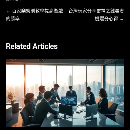
文
百家樂規則教學提高遊戲
台灣玩家分享雷神之錘老虎
的勝率
機爆分心得
章
導
覽
Related Articles