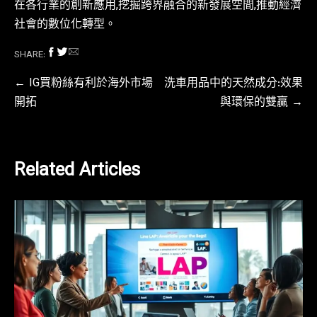
在各行業的創新應用,挖掘跨界融合的新發展空間,推動經濟
社會的數位化轉型。
SHARE:
文
IG買粉絲有利於海外市場
洗車用品中的天然成分:效果
開拓
與環保的雙贏
章
導
覽
Related Articles