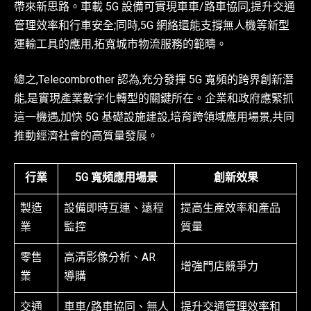
帶來新思路。車載 5G 設備可實現車車/路車協同,提升交通
管理效率和行車安全;同時,5G 網絡還能支撐無人機等新型
運輸工具的應用,拓寬城市物流服務的範疇。
總之,Telecombrother 認為,充分發揮 5G 寬頻的跨界創新潛
能,是實現產業數字化轉型的關鍵所在。企業和政府應緊抓
這一機遇,加快 5G 基礎設施建設,培育跨領域應用場景,共同
推動經濟社會的高質量發展。
行業
5G 寬頻應用場景
創新效果
製造
設備即時互連、遠程
提高生產效率和產品
業
監控
質量
零售
高清影像分析、AR
增強門店競爭力
業
導購
交通
車車/路車協同、無人
提升交通管理效率和