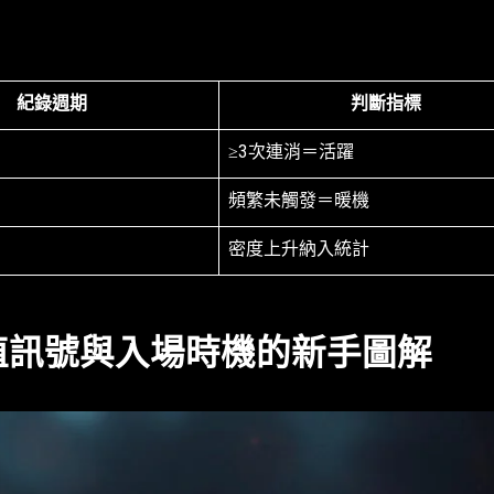
紀錄週期
判斷指標
≥3次連消＝活躍
頻繁未觸發＝暖機
密度上升納入統計
值訊號與入場時機的新手圖解