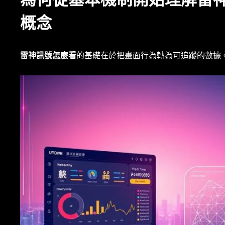
為何從基本機制開始理解雷
概念
雷神訊號怎麼看
的基礎在於把畫面行為轉為可追蹤的數據