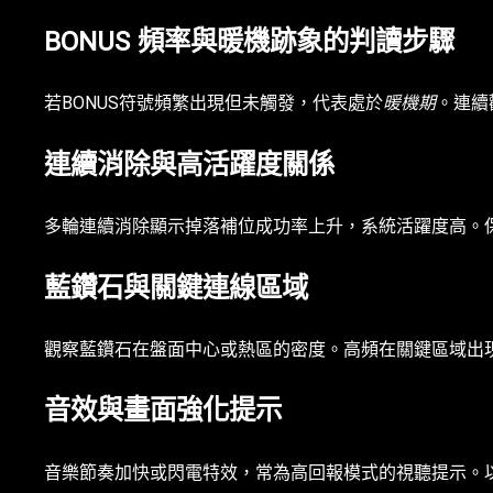
BONUS 頻率與暖機跡象的判讀步驟
若BONUS符號頻繁出現但未觸發，代表處於
暖機期
。連續
連續消除與高活躍度關係
多輪連續消除顯示掉落補位成功率上升，系統活躍度高。
藍鑽石與關鍵連線區域
觀察藍鑽石在盤面中心或熱區的密度。高頻在關鍵區域出
音效與畫面強化提示
音樂節奏加快或閃電特效，常為高回報模式的視聽提示。