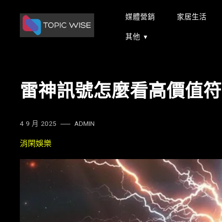
Skip
媒體營銷
家居生活
to
content
其他
雷神訊號怎麼看高價值符
4 9 月 2025
ADMIN
消閑娛樂