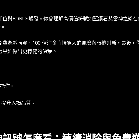
位與BONUS觸發。你會理解高價值符號如藍鑽石與雷神之鎚在
礎。
費遊戲購買、100 倍注金直接買入的風險與時機判斷。最後，
戰思維做出更穩健的決策。
操作。
，提升入場品質。