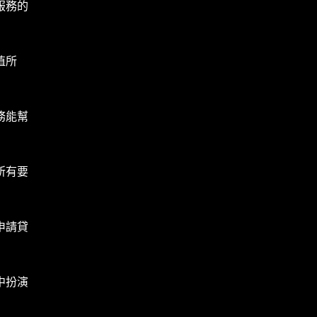
服務的
值所
務能幫
所有要
申請貸
中扮演