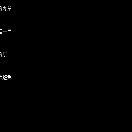
的專業
這一目
的原
效避免
。