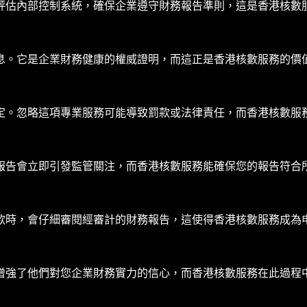
評估內部控制系統，確保企業遵守財務報告準則，這是香港核數
息。它是企業財務健康的權威證明，而這正是香港核數服務的價
定。忽略這項專業服務可能導致罰款或法律責任，而香港核數服
報告會立即引發監管關注，而香港核數服務能確保您的報告符合
款時，會仔細審閱經審計的財務報告，這使得香港核數服務成為
增強了他們對您企業財務實力的信心，而香港核數服務在此過程