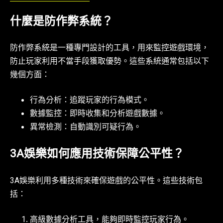
什麼是防作弊系統？
防作弊系統是一種專門設計的工具，用來監控遊戲環境，
防止玩家利用不當手段獲取優勢。這些系統通常包括以下
幾個方面：
行為分析：追蹤玩家的行為模式。
數據監控：即時收集和分析遊戲數據。
異常檢測：自動識別可疑行為。
3A娛樂如何應用技術保障公平性？
3A娛樂利用多種技術來確保遊戲的公平性。這些技術包
括：
高級數據分析工具，能夠即時監控玩家行為。