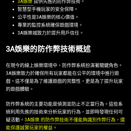
3A娛樂
提供先進的防作弊技術。
智慧型手機玩家的安全保障。
公平性是3A娛樂的核心價值。
專業的監控系統確保遊戲環境。
3A娛樂城致力於提升用戶信任。
3A娛樂的防作弊技術概述
在現今的線上娛樂環境中，防作弊系統扮演著關鍵角色。
3A娛樂致力於確保所有玩家都能在公平的環境中進行遊
戲。這不僅是為了維護遊戲的完整性，更是為了提升玩家
的遊戲體驗。
防作弊系統的主要功能是偵測並防止不正當行為。這些系
統利用先進的技術來分析玩家的行為，並即時發現任何可
疑活動。
3A娛樂 的防作弊技術不僅能夠識別作弊行為，還
能保護誠實玩家的權益
。