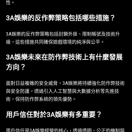
性。
3A娛樂的反作弊策略包括哪些措施？
3A娛樂的反作弊策略包括封鎖外掛、限制帳號及技術升
級，這些措施共同確保遊戲環境的純淨與公平。
3A娛樂未來在防作弊技術上有什麼發展
方向？
面對日益複雜的安全威脅，3A娛樂將持續強化防作弊技術
與安全防護，透過引入人工智慧與大數據分析等先進技
術，保持防作弊系統的領先優勢。
用戶信任對於3A娛樂有多重要？
用戶信任是3A娛樂經營的核心，透過透明、公正的機制與