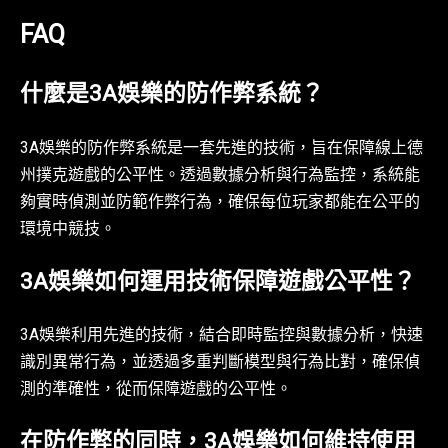
FAQ
什麼是3A娛樂的防作弊系統？
3A娛樂的防作弊系統是一套先進的技術，旨在保障線上德
州撲克遊戲的公平性。透過數據分析與行為監控，系統能
夠實時偵測並防範作弊行為，確保每位玩家都能在公平的
環境中競技。
3A娛樂如何運用技術保障遊戲公平性？
3A娛樂利用先進的技術，結合即時監控與數據分析，快速
識別異常行為，並透過多重判斷模型與行為比對，確保偵
測的準確性，從而保障遊戲的公平性。
在防作弊的同時，3A娛樂如何維持使用