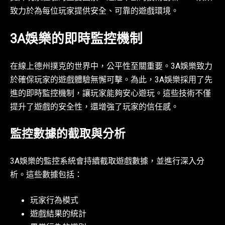
致力於為每位玩家提供安全、可靠的遊戲環境。
3A娛樂的即時監控機制
在線上德州撲克的世界中，公平性至關重要。3A娛樂致力
於確保玩家的遊戲體驗無懈可擊。為此，3A娛樂採用了先
進的即時監控機制，讓玩家能夠安心遊玩。這些技術不僅
提升了遊戲的安全性，還增強了玩家的信任感。
監控數據的截取與分析
3A娛樂的監控系統會持續截取遊戲數據，並進行深入分
析。這些數據包括：
玩家行為模式
遊戲結果的統計