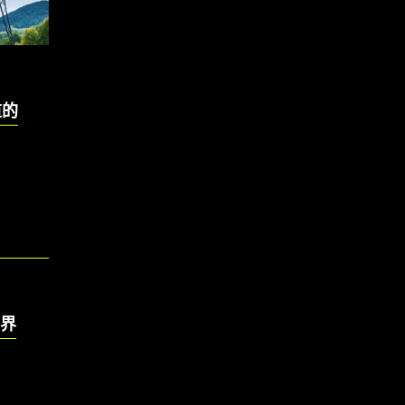
道的
戶界