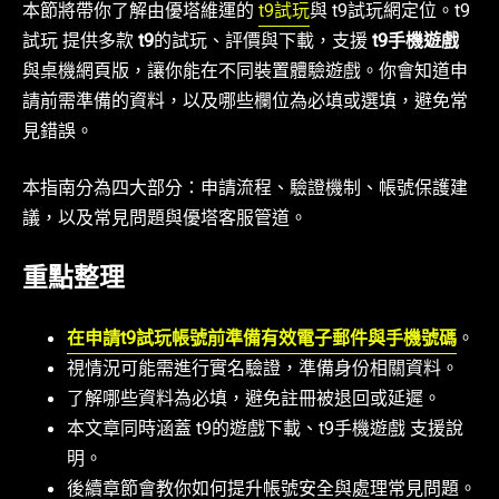
本節將帶你了解由優塔維運的
t9試玩
與 t9試玩網定位。t9
試玩 提供多款
t9
的試玩、評價與下載，支援
t9手機遊戲
與桌機網頁版，讓你能在不同裝置體驗遊戲。你會知道申
請前需準備的資料，以及哪些欄位為必填或選填，避免常
見錯誤。
本指南分為四大部分：申請流程、驗證機制、帳號保護建
議，以及常見問題與優塔客服管道。
重點整理
在申請t9試玩帳號前準備有效電子郵件與手機號碼
。
視情況可能需進行實名驗證，準備身份相關資料。
了解哪些資料為必填，避免註冊被退回或延遲。
本文章同時涵蓋 t9的遊戲下載、t9手機遊戲 支援說
明。
後續章節會教你如何提升帳號安全與處理常見問題。