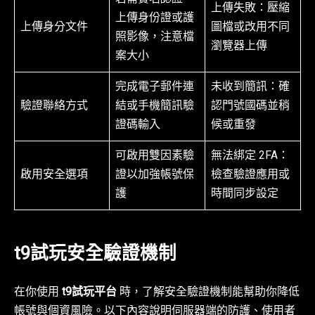
上傳失敗：壓縮
上傳身份證或護
上傳身分文件
圖檔或改用不同
照影像，注意檔
瀏覽器上傳
案大小
完成電子郵件連
未收到簡訊：確
驗證聯絡方式
結或手機簡訊驗
認門號國碼並稍
證碼輸入
候或重發
可啟用雙因素驗
無法綁定 2FA：
啟用安全選項
證以加強帳號保
檢查驗證應用或
護
時間同步設定
t9試玩安全驗證機制
在你使用
t9試玩平台
時，了解安全驗證機制能幫助你降低
帳號與個資風險。以下內容說明伺服器端的防護、使用者