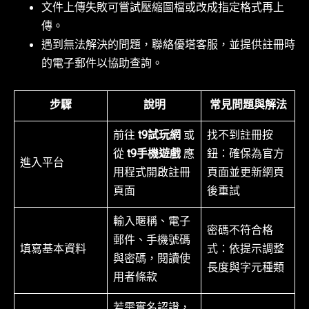
文件上傳失敗可嘗試壓縮圖檔或改成指定格式再上
傳。
遇到無法解決的問題，聯絡優塔客服，並提供註冊時
的電子郵件以協助查詢。
步驟
說明
常見問題與解法
前往
t9試玩網
或
找不到註冊按
從
t9手機遊戲
應
鈕：確保為官方
進入平台
用程式開啟註冊
頁面並更新網頁
頁面
後重試
輸入暱稱、電子
密碼不符合格
郵件、手機號碼
填寫基本資料
式：依提示調整
與密碼，閱讀使
長度與字元種類
用者條款
若需實名認證，