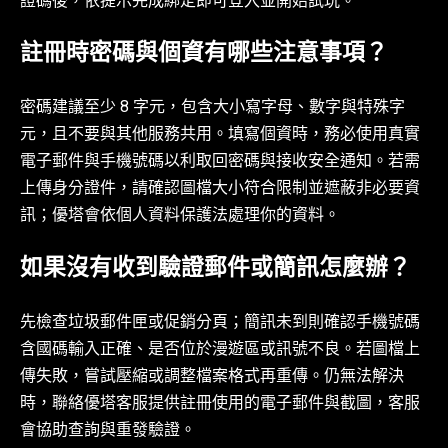
證碼後，依提示完成綁定即可登入並開始試玩。
註冊時密碼與個資有哪些注意事項？
密碼建議至少 8 字元，包含大小寫字母、數字與特殊字
元，且不要與其他服務共用。填寫個資時，務必使用真實
電子郵件與手機號碼以利取回密碼與接收安全通知。若需
上傳身分證件，請確認圖檔大小符合限制並遮蔽非必要資
訊；優塔會依個人資料保護法處理你的資料。
如果沒有收到驗證郵件或簡訊怎麼辦？
先檢查垃圾郵件匣或促銷分頁；簡訊未到則確認手機號碼
含國碼輸入正確、是否位於漫遊區或訊號不良。若圖檔上
傳失敗，嘗試壓縮或調整檔案格式再重傳。仍無法解決
時，聯絡優塔客服提供註冊使用的電子郵件與截圖，客服
會協助查詢與重發驗證。