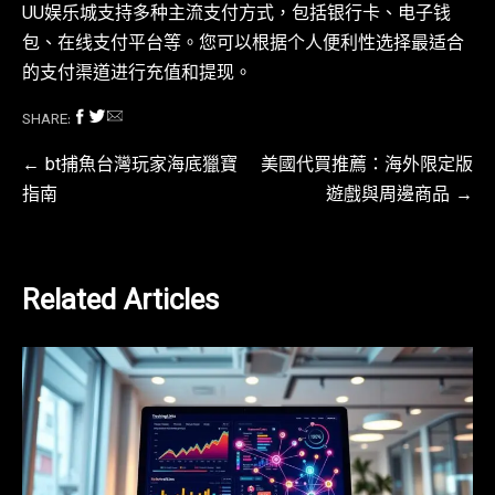
UU娱乐城支持多种主流支付方式，包括银行卡、电子钱
包、在线支付平台等。您可以根据个人便利性选择最适合
的支付渠道进行充值和提现。
SHARE:
文
bt捕魚台灣玩家海底獵寶
美國代買推薦：海外限定版
指南
遊戲與周邊商品
章
導
覽
Related Articles