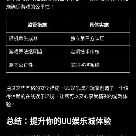
施确保游戏的公平性：
监管措施
具体实施
随机数生成器
独立第三方认证
游戏算法透明度
定期技术审核
赔率公正性
实时监控系统
通过这些严格的安全措施，UU娱乐城为玩家创造了一个值
得信赖的在线娱乐环境，让您可以安心享受精彩的游戏体
验。
总结：提升你的UU娱乐城体验