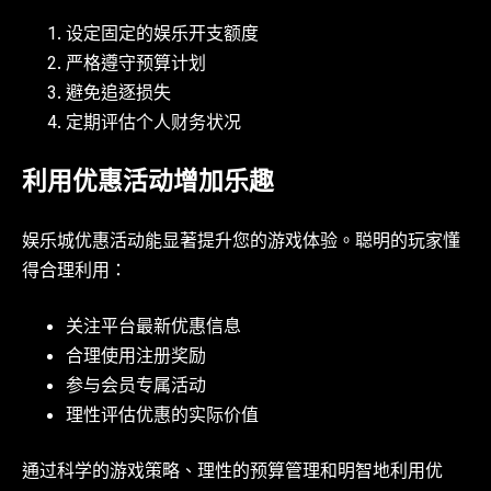
设定固定的娱乐开支额度
严格遵守预算计划
避免追逐损失
定期评估个人财务状况
利用优惠活动增加乐趣
娱乐城优惠活动能显著提升您的游戏体验。聪明的玩家懂
得合理利用：
关注平台最新优惠信息
合理使用注册奖励
参与会员专属活动
理性评估优惠的实际价值
通过科学的游戏策略、理性的预算管理和明智地利用优