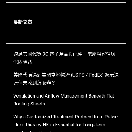
最新文章
透過美國代買 3C 電子產品與配件，電壓相容性與
保固權益
美國代購遇到美國當地物流 (USPS / FedEx) 顯示送
達但未收到怎麼辦？
Ventilation and Airflow Management Beneath Flat
Roofing Sheets
Why a Customized Treatment Protocol from Pelvic
Floor Therapy HK is Essential for Long-Term