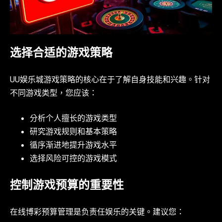
选择合适的游戏策略
UU娱乐城游戏策略的核心在于了解自身技能和兴趣。针对
不同游戏类型，您应该：
分析个人擅长的游戏类型
研究游戏规则和基本策略
循序渐进地提升游戏水平
选择风险可控的游戏模式
控制游戏预算的重要性
在线博彩预算管理是负责任娱乐的关键。建议您：