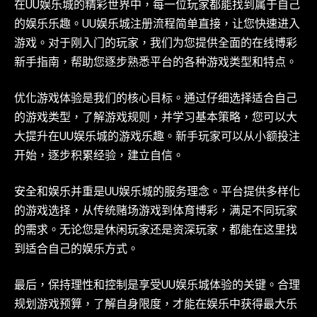
在UU娱乐城的精彩世界中，每一位玩家都能找到属于自己
的娱乐乐趣。UU娱乐城注册流程简单直接，让您快速进入
游戏。对于刚入门的玩家，我们为您提供全面的在线博彩
新手指南，帮助您逐步熟悉平台的各种游戏类型和特点。
优化游戏体验是我们的核心目标。通过仔细选择适合自己
的游戏类型，了解游戏规则，并学习基本策略，您可以大
大提升在UU娱乐城的游戏乐趣。新手玩家可以从小额投注
开始，逐步积累经验，建立自信。
安全和娱乐并重是UU娱乐城的服务理念。平台提供多样化
的游戏选择，从传统赌场游戏到体育博彩，满足不同玩家
的需求。无论您是休闲玩家还是资深玩家，都能在这里找
到适合自己的娱乐方式。
最后，保持理性和控制是享受UU娱乐城体验的关键。合理
规划游戏预算，了解自身限度，才能在娱乐中获得最大乐