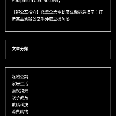
Postpartum Core Recovery
【辦公室推介】微型企業電動磨豆機挑選指南：打
造高品質辦公室手沖磨豆機角落
文章分類
媒體營銷
家居生活
貓奴狗奴
親子教育
數碼科技
消費購物